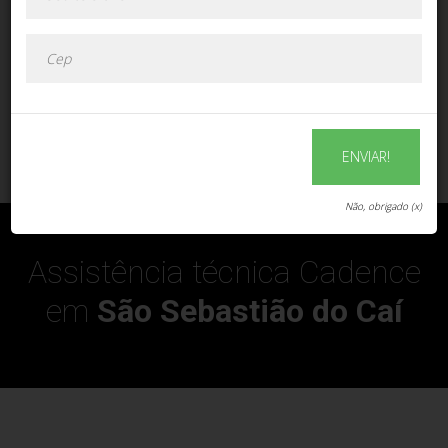
ENVIAR!
ENVIAR!
Não, obrigado (x)
Assistência técnica Cadence
em
São Sebastião do Caí