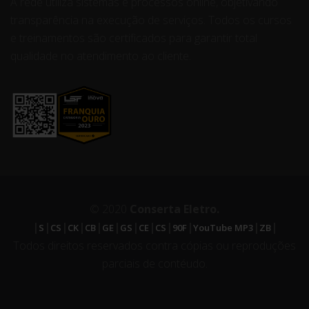
A rede utiliza sistemas e processos online, objetivando
transparência na execução de serviços. Todos os cursos
e treinamentos são certificados para garantir total
qualidade no atendimento ao cliente.
© 2020
Conserta Eletro.
|
|
|
|
|
|
|
|
|
|
|
|
S
CS
CK
CB
GE
GS
CE
CS
90F
YouTube MP3
ZB
Todos direitos reservados contra cópias ou reproduções
parciais de contéudo.