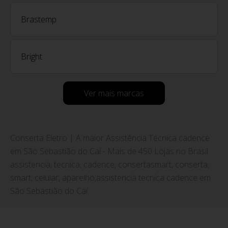
Brastemp
Bright
Ver mais marcas
Conserta Eletro | A maior Assistência Técnica cadence
em São Sebastião do Caí - Mais de 450 Lojas no Brasil
assistencia, tecnica, cadence, consertasmart, conserta,
smart, celular, aparelho,assistencia tecnica cadence em
São Sebastião do Caí