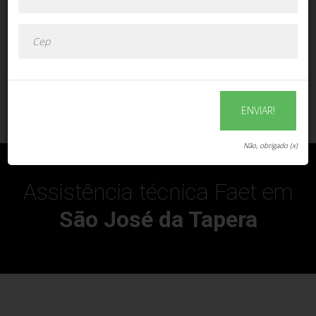
ENVIAR!
ENVIAR!
Não, obrigado (x)
Assistência técnica Faet em
São José da Tapera