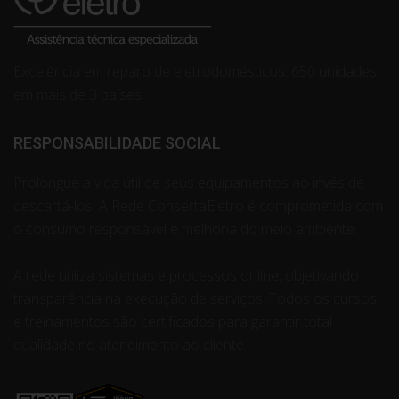
Excelência em reparo de eletrodomésticos. 650 unidades
em mais de 3 países.
RESPONSABILIDADE SOCIAL
Prolongue a vida útil de seus equipamentos ao invés de
descartá-los. A Rede ConsertaEletro é comprometida com
o consumo responsável e melhoria do meio ambiente.
A rede utiliza sistemas e processos online, objetivando
transparência na execução de serviços. Todos os cursos
e treinamentos são certificados para garantir total
qualidade no atendimento ao cliente.