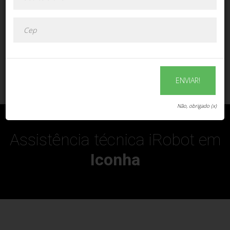
ENVIAR!
ENVIAR!
Não, obrigado (x)
Assistência técnica iRobot em
Iconha