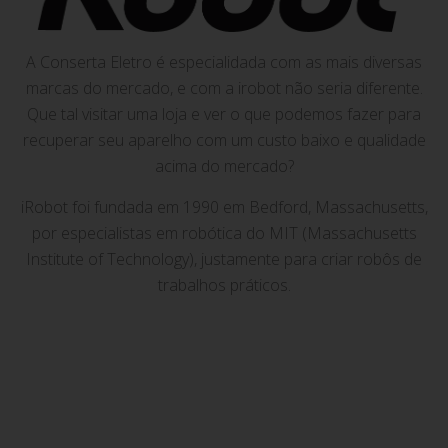
A Conserta Eletro é especialidada com as mais diversas
marcas do mercado, e com a irobot não seria diferente.
Que tal visitar uma loja e ver o que podemos fazer para
recuperar seu aparelho com um custo baixo e qualidade
acima do mercado?
iRobot foi fundada em 1990 em Bedford, Massachusetts,
por especialistas em robótica do MIT (Massachusetts
Institute of Technology), justamente para criar robôs de
trabalhos práticos.