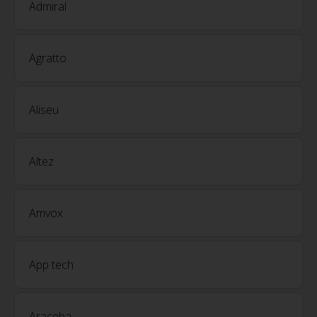
Admiral
Agratto
Aliseu
Altez
Amvox
App tech
Araceba