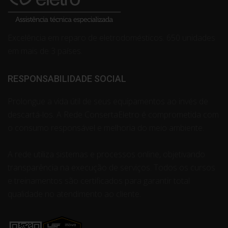
Excelência em reparo de eletrodomésticos. 650 unidades
em mais de 3 países.
RESPONSABILIDADE SOCIAL
Prolongue a vida útil de seus equipamentos ao invés de
descartá-los. A Rede ConsertaEletro é comprometida com
o consumo responsável e melhoria do meio ambiente.
A rede utiliza sistemas e processos online, objetivando
transparência na execução de serviços. Todos os cursos
e treinamentos são certificados para garantir total
qualidade no atendimento ao cliente.