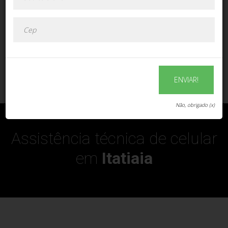
ENVIAR!
ENVIAR!
Não, obrigado (x)
Assistência técnica de celular
em
Itatiaia