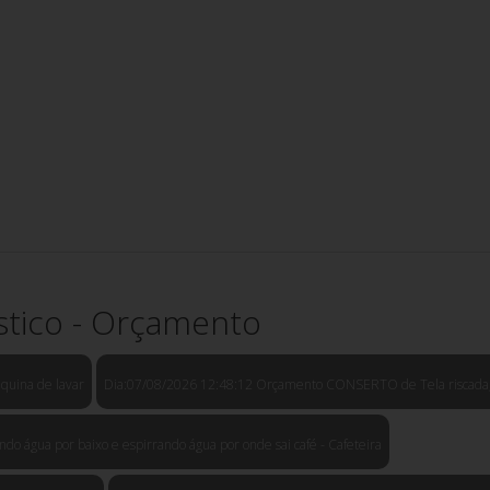
tico - Orçamento
uina de lavar
Dia:07/08/2026 12:48:12 Orçamento CONSERTO de Tela riscada, u
água por baixo e espirrando água por onde sai café - Cafeteira