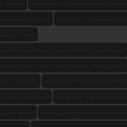
 - Amazfit Pace
Dia:05/08/2026 11:32:18 Orçamento CONSERTO de De repente n
ático com defeito - T Rex 3 pro
Dia:03/08/2026 16:24:08 Orçamento CONSERTO
ando leite - Cafeteira
uentando e apenas um botão fica piscando o tempo todo - Máquina três corações
uentando e apenas um botão fica piscando o tempo todo - Máquina três corações
r wi-fi - Projetor Hy300
Dia:01/08/2026 17:17:33 Orçamento CONSERTO de Não
ua minimo - purificador de agua
Dia:01/08/2026 11:39:48 Orçamento CONSERTO
ua gelada - Bebedouro
Dia:01/08/2026 09:07:51 Orçamento CONSERTO de Bateri