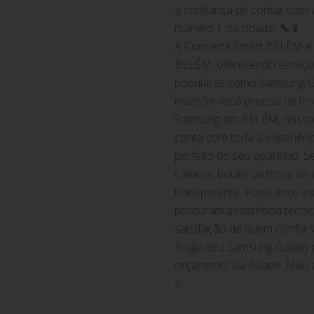
a confiança de contar com 
número 1 da cidade! 🔧📱
A Conserta Smart BELÉM é 
BELÉM, oferecendo serviços
populares como Samsung Ga
mais! Se você precisa de tr
Samsung em BELÉM, nosso ti
conta com toda a experiênc
perfeito do seu aparelho. S
câmera, botão ou troca de 
transparente. Possuímos ex
procuram assistência técn
satisfação de quem confia 
Traga seu Samsung Galaxy p
orçamento da cidade. Não a
✨