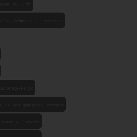
ão ligou - Air fry
 de Não funciona - Mini processador
 carrega - Relógio
 de Não saí água gelada - Bebedouro
a nao liga - Robô oster