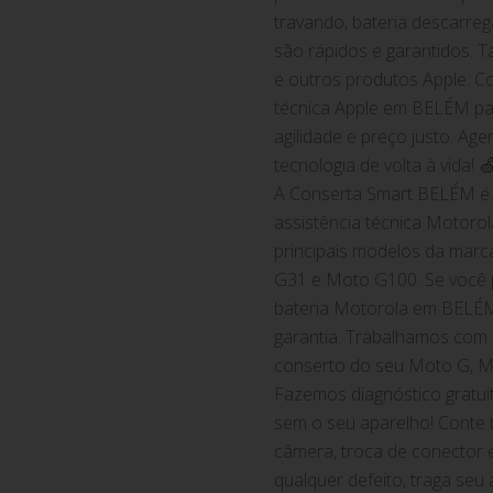
travando, bateria descarre
são rápidos e garantidos.
e outros produtos Apple. Co
técnica Apple em BELÉM par
agilidade e preço justo. Ag
tecnologia de volta à vida! 
A Conserta Smart BELÉM é 
assistência técnica Motoro
principais modelos da mar
G31 e Moto G100. Se você p
bateria Motorola em BELÉM
garantia. Trabalhamos com p
conserto do seu Moto G, M
Fazemos diagnóstico gratui
sem o seu aparelho! Conte
câmera, troca de conector 
qualquer defeito, traga se