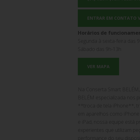
ENTRAR EM CONTATO 
Horários de funcioname
Segunda à sexta-feira das 
Sábado das 9h-13h
VER MAPA
Na Conserta Smart BELÉM, 
BELÉM especializada nos pr
**troca de tela iPhone**, 
em aparelhos como iPhone 1
e iPad, nossa equipe está 
experientes que utilizam pe
performance do seu disposi