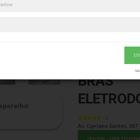
Conserto 
Eletrodom
EN
Eletropor
Não
BRAS
ELETROD
aparelho:
- 5
Av. Cipriano Santos, 367 
(91) 920... (VER TELEFON