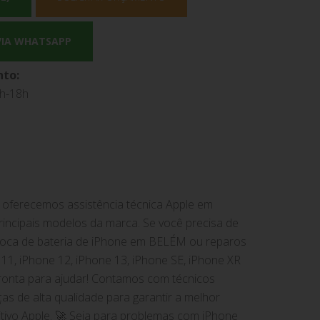
VIA WHATSAPP
nto:
9h-18h
oferecemos assistência técnica Apple em
incipais modelos da marca. Se você precisa de
troca de bateria de iPhone em BELÉM ou reparos
1, iPhone 12, iPhone 13, iPhone SE, iPhone XR
pronta para ajudar! Contamos com técnicos
ças de alta qualidade para garantir a melhor
tivo Apple. 🚀 Seja para problemas com iPhone