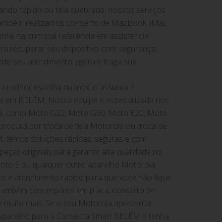
gando rápido ou tela quebrada, nossos serviços
 Também realizamos conserto de MacBook, iMac
nfie na principal referência em assistência
a recuperar seu dispositivo com segurança,
ende seu atendimento agora e traga sua

a melhor escolha quando o assunto é
la em BELÉM. Nossa equipe é especializada nos
ca, como Moto G22, Moto G60, Moto E20, Moto
rocura por troca de tela Motorola ou troca de
, temos soluções rápidas, seguras e com
eças originais para garantir alta qualidade no
oto E ou qualquer outro aparelho Motorola.
to e atendimento rápido para que você não fique
 também com reparos em placa, conserto de
e muito mais. Se o seu Motorola apresentar
u aparelho para a Conserta Smart BELÉM e tenha