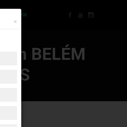
IA R$12.900
×
o em BELÉM
COS