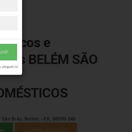
de
ésticos e
VIAR!
táteis BELÉM SÃO
, obrigado (x)
OMÉSTICOS
- São Brás, Belém - PA, 66090-340
E)
SOLICITAR ORÇAMENTO