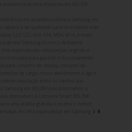
a assistência técnica Motorola em BELÉM
referência em assistência técnica Samsung em
 rápidos e de qualidade para os modelos mais
laxy S23, S22, A54, A34, M54, M14, e muito
oca de tela Samsung ou troca de bateria
me especializado utiliza peças originais e
ia necessária para garantir o funcionamento
eja para conserto do display, conserto de
conector de carga, nosso atendimento é ágil e
celente reputação entre os clientes que
ica Samsung em BELÉM pois priorizamos a
seus dispositivos à Conserta Smart BELÉM!
ara uma análise gratuita e receba o melhor
rrisque, escolha especialistas em Samsung 📱🔋