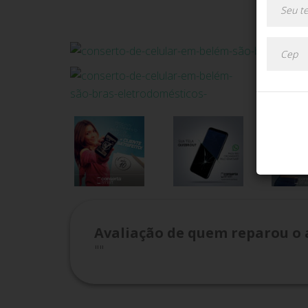
Avaliação de quem reparou o 
""