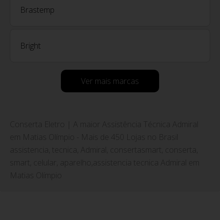
Brastemp
Bright
Ver mais marcas
Conserta Eletro | A maior Assistência Técnica Admiral
em Matias Olímpio - Mais de 450 Lojas no Brasil
assistencia, tecnica, Admiral, consertasmart, conserta,
smart, celular, aparelho,assistencia tecnica Admiral em
Matias Olímpio