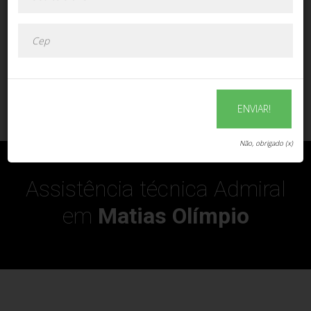
ENVIAR!
ENVIAR!
Não, obrigado (x)
Assistência técnica Admiral
em
Matias Olímpio