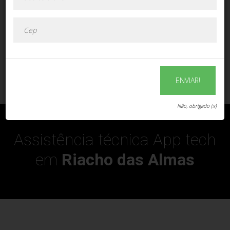
ENVIAR!
ENVIAR!
Não, obrigado (x)
Assistência técnica App tech
em
Riacho das Almas