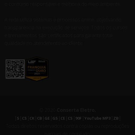
o consumo responsável e melhoria do meio ambiente.
A rede utiliza sistemas e processos online, objetivando
transparência na execução de serviços. Todos os cursos
e treinamentos são certificados para garantir total
qualidade no atendimento ao cliente.
© 2020
Conserta Eletro.
|
|
|
|
|
|
|
|
|
|
|
|
S
CS
CK
CB
GE
GS
CE
CS
90F
YouTube MP3
ZB
Todos direitos reservados contra cópias ou reproduções
parciais de contéudo.