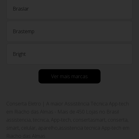
Braslar
Brastemp
Bright
Ver mais marcas
Conserta Eletro | A maior Assistência Técnica App-tech
em Riacho das Almas - Mais de 450 Lojas no Brasil
assistencia, tecnica, App-tech, consertasmart, conserta,
smart, celular, aparelho,assistencia tecnica App-tech em
Riacho das Almas