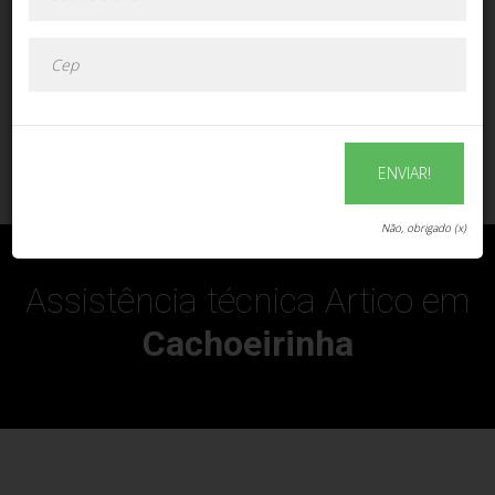
ENVIAR!
ENVIAR!
Não, obrigado (x)
Assistência técnica Artico em
Cachoeirinha