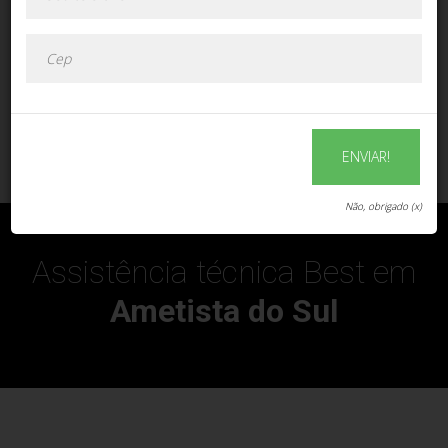
ENVIAR!
ENVIAR!
Não, obrigado (x)
Assistência técnica Best em
Ametista do Sul