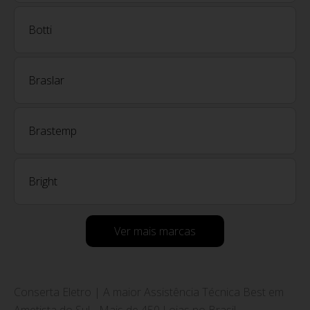
Botti
Braslar
Brastemp
Bright
Ver mais marcas
Conserta Eletro | A maior Assistência Técnica Best em
Ametista do Sul - Mais de 450 Lojas no Brasil