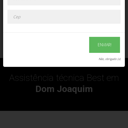
ENVIAR!
ENVIAR!
Não, obrigado (x)
Assistência técnica Best em
Dom Joaquim