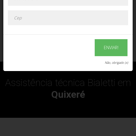
ENVIAR!
ENVIAR!
Não, obrigado (x)
Assistência técnica Bialetti em
Quixeré