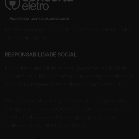
Excelência em reparo de eletrodomésticos. 650 unidades
em mais de 3 países.
RESPONSABILIDADE SOCIAL
Prolongue a vida útil de seus equipamentos ao invés de
descartá-los. A Rede ConsertaEletro é comprometida com
o consumo responsável e melhoria do meio ambiente.
A rede utiliza sistemas e processos online, objetivando
transparência na execução de serviços. Todos os cursos
e treinamentos são certificados para garantir total
qualidade no atendimento ao cliente.