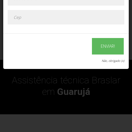
ENVIAR!
ENVIAR!
Não, obrigado (x)
Assistência técnica Braslar
em
Guarujá