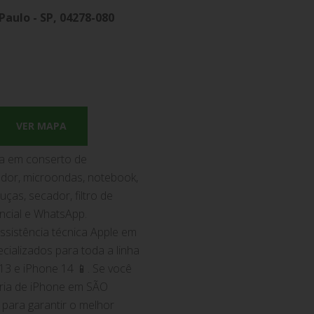
 Paulo - SP, 04278-080
VER MAPA
ada em conserto de
rador, microondas, notebook,
ças, secador, filtro de
ncial e WhatsApp.
sistência técnica Apple em
ializados para toda a linha
13 e iPhone 14 📱. Se você
eria de iPhone em SÃO
para garantir o melhor