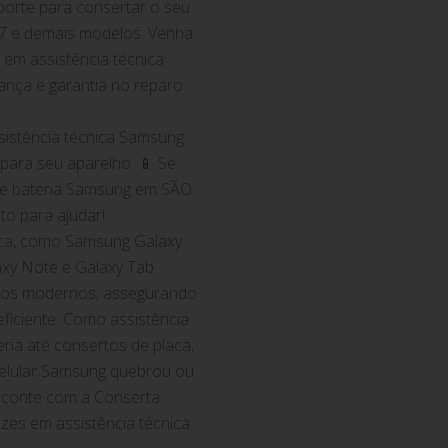
rte para consertar o seu
7 e demais modelos. Venha
 em assistência técnica
ança e garantia no reparo
istência técnica Samsung
para seu aparelho. 📱 Se
 de bateria Samsung em SÃO
o para ajudar!
rca, como Samsung Galaxy
axy Note e Galaxy Tab.
ntos modernos, assegurando
eficiente. Como assistência
eria até consertos de placa,
 celular Samsung quebrou ou
 conte com a Conserta
zes em assistência técnica