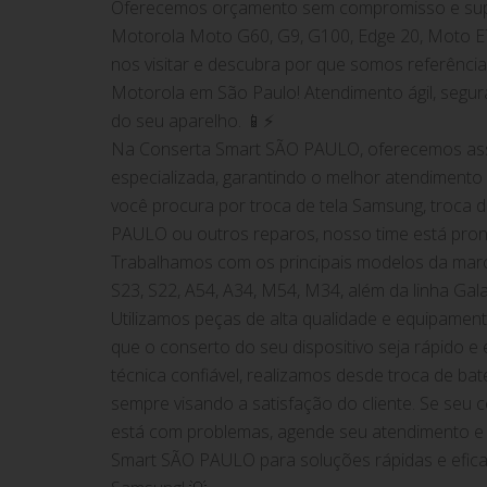
Oferecemos orçamento sem compromisso e supo
Motorola Moto G60, G9, G100, Edge 20, Moto E
nos visitar e descubra por que somos referência
Motorola em São Paulo! Atendimento ágil, segur
do seu aparelho. 📱⚡
Na Conserta Smart SÃO PAULO, oferecemos ass
especializada, garantindo o melhor atendimento 
você procura por troca de tela Samsung, troca
PAULO ou outros reparos, nosso time está pront
Trabalhamos com os principais modelos da ma
S23, S22, A54, A34, M54, M34, além da linha Gal
Utilizamos peças de alta qualidade e equipame
que o conserto do seu dispositivo seja rápido e 
técnica confiável, realizamos desde troca de bat
sempre visando a satisfação do cliente. Se seu
está com problemas, agende seu atendimento e
Smart SÃO PAULO para soluções rápidas e efica