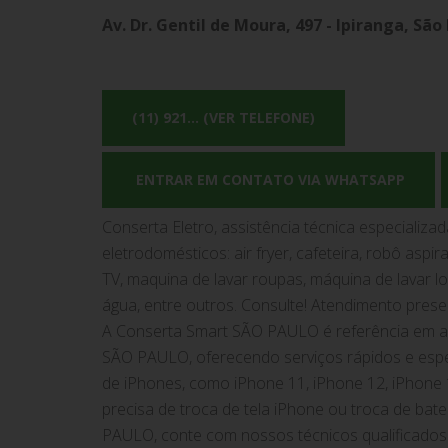
Av. Dr. Gentil de Moura, 497 - Ipiranga, São
(11) 921... (VER TELEFONE)
ENTRAR EM CONTATO VIA WHATSAPP
Conserta Eletro, assistência técnica especializ
eletrodomésticos: air fryer, cafeteira, robô aspi
TV, maquina de lavar roupas, máquina de lavar lou
água, entre outros. Consulte! Atendimento prese
A Conserta Smart SÃO PAULO é referência em as
SÃO PAULO, oferecendo serviços rápidos e espec
de iPhones, como iPhone 11, iPhone 12, iPhone 
precisa de troca de tela iPhone ou troca de bat
PAULO, conte com nossos técnicos qualificados 