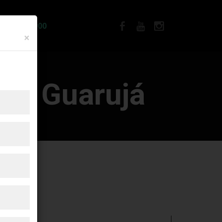
IA R$12.900
×
 em
Guarujá