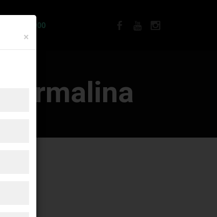
IA R$12.900
×
m
Turmalina