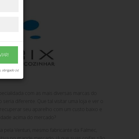
VIAR!
, obrigado (x)
pecialidada com as mais diversas marcas do
seria diferente. Que tal visitar uma loja e ver o
recuperar seu aparelho com um custo baixo e
idade acima do mercado?
da pela Venturi, mesmo fabricante da Falmec,
tiva no grande mercado. já que suas coifas são