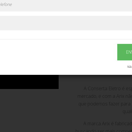
EN
Não
A Conserta Eletro é es
mercado, e com a Arix não 
que podemos fazer para 
qual
A marca Arix é fabrica
buscando ser mais competi