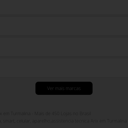
Ver mais marcas
ix em Turmalina - Mais de 450 Lojas no Brasil
a, smart, celular, aparelho,assistencia tecnica Arix em Turmalina