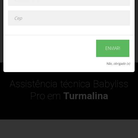
ENVIAR!
ENVIAR!
Não, obrigado (x)
Assistência técnica Babyliss
Pro em
Turmalina