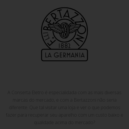
A Conserta Eletro é especialidada com as mais diversas
marcas do mercado, e com a Bertazzoni não seria
diferente. Que tal visitar uma loja e ver o que podemos
fazer para recuperar seu aparelho com um custo baixo e
qualidade acima do mercado?