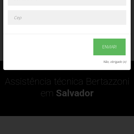
ENVIAR!
ENVIAR!
Não, obrigado (x)
Assistência técnica Bertazzoni
em
Salvador