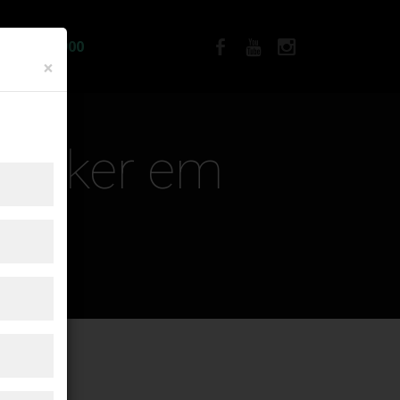
IA R$12.900
×
 Decker em