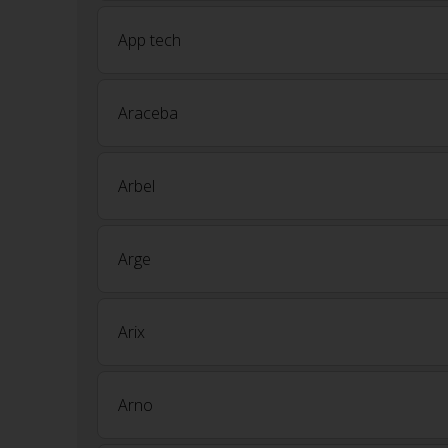
App tech
Araceba
Arbel
Arge
Arix
Arno