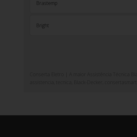
Brastemp
Bright
Conserta Eletro | A maior Assistência Técnica Bl
assistencia, tecnica, Black-Decker, consertasmart