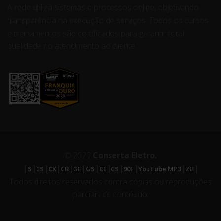
A rede utiliza sistemas e processos online, objetivando
transparência na execução de serviços. Todos os cursos
e treinamentos são certificados para garantir total
qualidade no atendimento ao cliente.
© 2020
Conserta Eletro.
|
|
|
|
|
|
|
|
|
|
|
|
S
CS
CK
CB
GE
GS
CE
CS
90F
YouTube MP3
ZB
Todos direitos reservados contra cópias ou reproduções
parciais de contéudo.