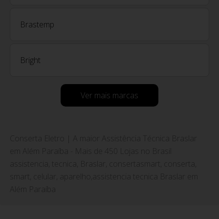
Brastemp
Bright
Ver mais marcas
Conserta Eletro | A maior Assistência Técnica Braslar
em Além Paraíba - Mais de 450 Lojas no Brasil
assistencia, tecnica, Braslar, consertasmart, conserta,
smart, celular, aparelho,assistencia tecnica Braslar em
Além Paraíba