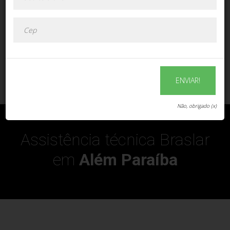
ENVIAR!
ENVIAR!
Não, obrigado (x)
Assistência técnica Braslar
em
Além Paraíba