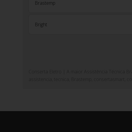
Brastemp
Bright
Conserta Eletro | A maior Assistência Técnica B
assistencia, tecnica, Brastemp, consertasmart, c