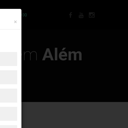
IA R$12.900
×
emp em
Além