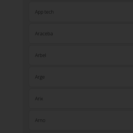
App tech
Araceba
Arbel
Arge
Arix
Arno