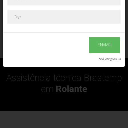
ENVIAR!
ENVIAR!
Não, obrigado (x)
Assistência técnica Brastemp
em
Rolante