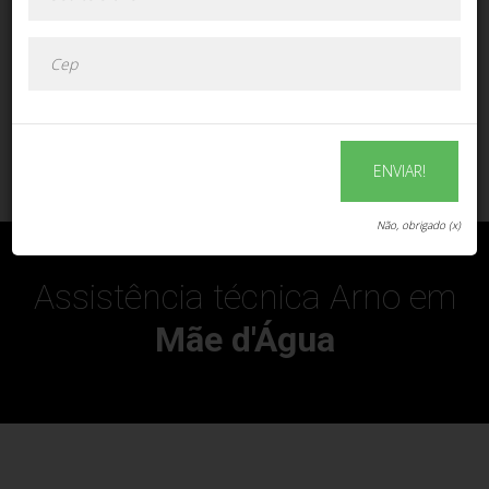
ENVIAR!
ENVIAR!
Não, obrigado (x)
Assistência técnica Arno em
Mãe d'Água