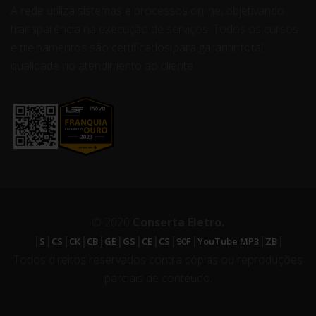
A rede utiliza sistemas e processos online, objetivando
transparência na execução de serviços. Todos os cursos
e treinamentos são certificados para garantir total
qualidade no atendimento ao cliente.
© 2020
Conserta Eletro.
|
|
|
|
|
|
|
|
|
|
|
|
S
CS
CK
CB
GE
GS
CE
CS
90F
YouTube MP3
ZB
Todos direitos reservados contra cópias ou reproduções
parciais de contéudo.