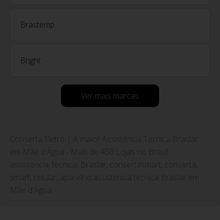
Brastemp
Bright
Ver mais marcas
Conserta Eletro | A maior Assistência Técnica Braslar
em Mãe d'Água - Mais de 450 Lojas no Brasil
assistencia, tecnica, Braslar, consertasmart, conserta,
smart, celular, aparelho,assistencia tecnica Braslar em
Mãe d'Água