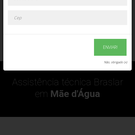
ENVIAR!
ENVIAR!
Não, obrigado (x)
Assistência técnica Braslar
em
Mãe d'Água