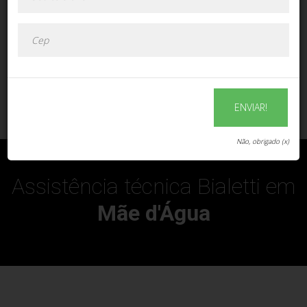
ENVIAR!
ENVIAR!
Não, obrigado (x)
Assistência técnica Bialetti em
Mãe d'Água