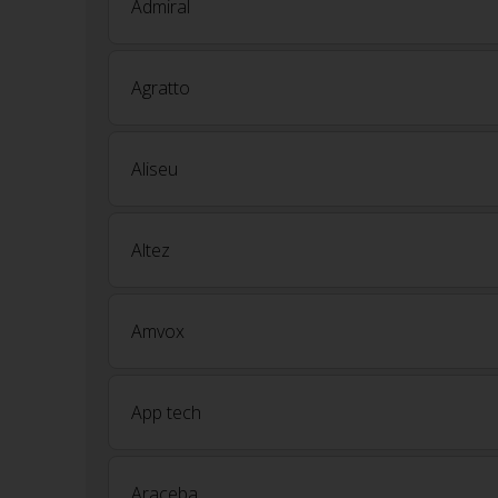
Admiral
Agratto
Aliseu
Altez
Amvox
App tech
Araceba