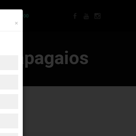
IA R$12.900
×
m
Papagaios