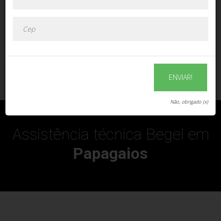
ENVIAR!
ENVIAR!
Não, obrigado (x)
Assistência técnica Begel em
Papagaios