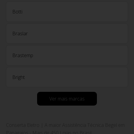
Botti
Braslar
Brastemp
Bright
Ver mais marcas
Conserta Eletro | A maior Assistência Técnica Begel em
Papagaios - Mais de 450 Lojas no Brasil