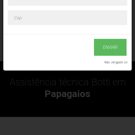
ENVIAR!
ENVIAR!
Não, obrigado (x)
Assistência técnica Botti em
Papagaios