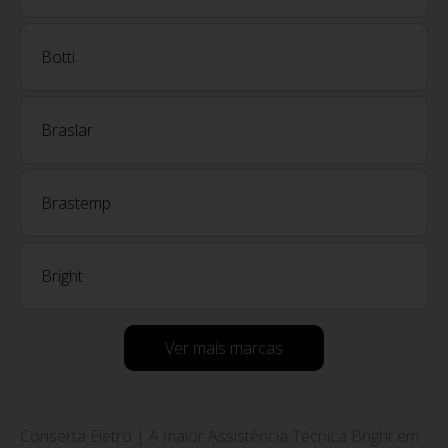
Botti
Braslar
Brastemp
Bright
Ver mais marcas
Conserta Eletro | A maior Assistência Técnica Bright em