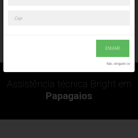
ENVIAR!
ENVIAR!
Não, obrigado (x)
Assistência técnica Bright em
Papagaios